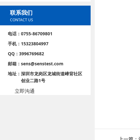
联系我们
CONTACT US
电话：0755-86709801
手机：15323804997
QQ：3996769682
邮箱：sens@senstest.com
地址：
深圳市龙岗区龙城街道嶂背社区
创业二路1号
立即沟通
上一篇：