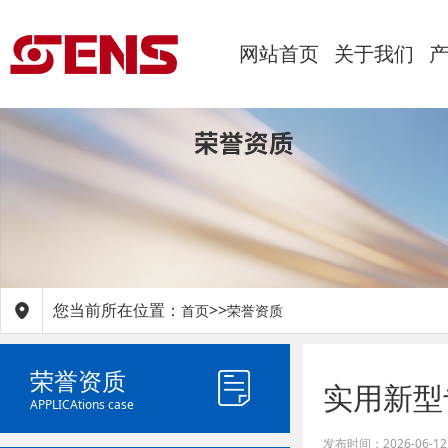
网站首页
关于我们
您当前所在位置：
>>
首页
荣誉资质
荣誉资质
实用新型专
APPLICAtions case
发布时间：2026-06-12