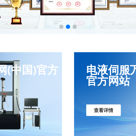
(中国)官方
电液伺服
官方网站
查看详情