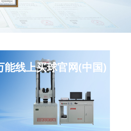
万能线上买球官网(中国)