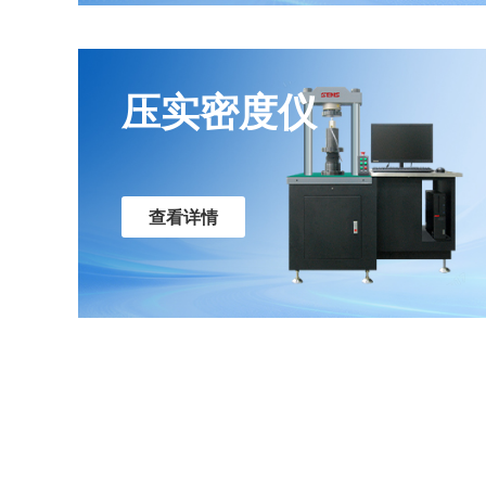
压实密度仪
查看详情