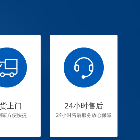
货上门
24小时售后
到家方便快捷
24小时售后服务放心保障