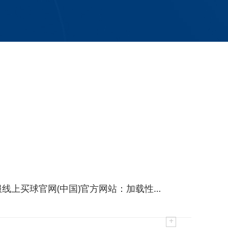
线上买球官网(中国)官方网站：加载性
度与行业价值
+