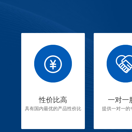
性价比高
一对一
具有国内最优的产品性价比
提供一对一的